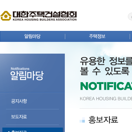
공지사항
주택뉴스
보도자료
주택사업 안내
홍보자료
연구원 Brief
회원사 동정
주택통계
상생 협력 마당
주택등록업체 검색
분양정보
주택자료실
입주정보