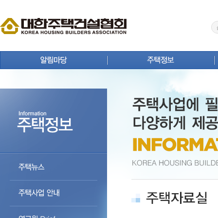
공지사항
주택뉴스
보도자료
주택사업 안내
홍보자료
연구원 Brief
회원사 동정
주택통계
상생 협력 마당
주택등록업체 검색
분양정보
주택자료실
입주정보