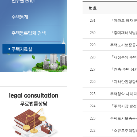
번호
231
「아파트 하자 
230
「중대재해처벌법
229
주택도시보증공사
228
「새정부의 주택
227
「건축·주택 심
226
「지하안전영향평
225
주택청약 자격 
224
「주택시장 발전
223
주택도시보증공사
222
「소규모주택정비