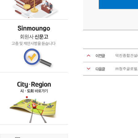
덕진종합건설(주
㈜청주글로벌,