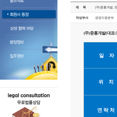
제 목
(주)중흥개발, 
작성부서
경영지원본부
(
주
)중흥개발(
대표
일 자
위 치
연 락 처