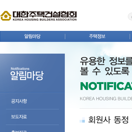
공지사항
주택뉴스
보도자료
주택사업 안내
홍보자료
연구원 Brief
회원사 동정
주택통계
상생 협력 마당
주택등록업체 검색
분양정보
주택자료실
입주정보