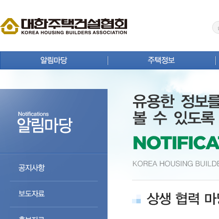
공지사항
주택뉴스
보도자료
주택사업 안내
홍보자료
연구원 Brief
회원사 동정
주택통계
상생 협력 마당
주택등록업체 검색
분양정보
주택자료실
입주정보