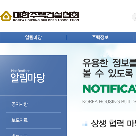
공지사항
주택뉴스
보도자료
주택사업 안내
홍보자료
연구원 Brief
회원사 동정
주택통계
상생 협력 마당
주택등록업체 검색
분양정보
주택자료실
입주정보