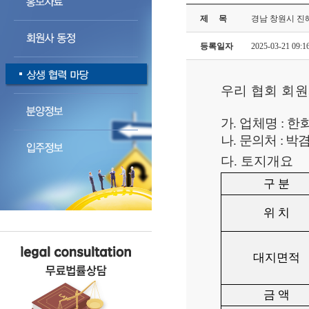
제 목
경남 창원시 진해
등록일자
2025-03-21 09:1
우리 협회 회
가. 업체명 :
한
나.
문의처 : 박
다. 토지개요
구 분
위 치
대지면적
금 액