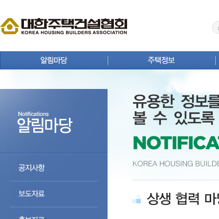
공지사항
주택뉴스
보도자료
주택사업 안내
홍보자료
연구원 Brief
회원사 동정
주택통계
상생 협력 마당
주택등록업체 검색
분양정보
주택자료실
입주정보