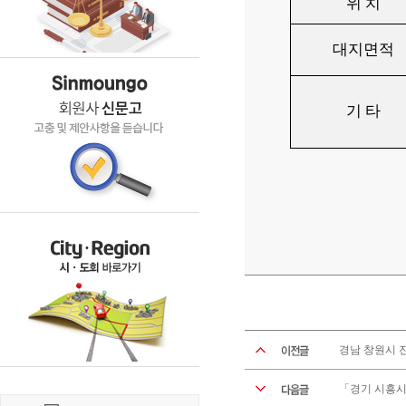
위 치
대지면적
기 타
경남 창원시 
「경기 시흥시 월