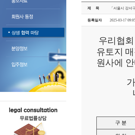
제 목
「서울시 강서구 
등록일자
2025-03-17 09:0
우리협회
유토지 매
원사에 안
가.
나. 
구 분