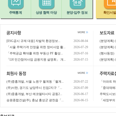
주택통계
상생 협력 마당
분양·입주 정보
확인서
[ESG공시 규제 대응] 자발적 환경정보...
2026-08-04
(분양계획) 중
「서울 주택가격 안정을 위한 정비사업 활...
2026-07-29
(분양계획) 중
「주택공급 확대를 위한 부동산 PF 활성...
2026-07-16
(행사동정)「
「LH 민간참여사업 금융지원 설명회」 개...
2026-07-15
(분양계획) 중
(주)중흥개발, 서울 노원구 월계동「월계...
2026-07-22
「아파트 하
(주)서한, 경기도 남양주시 진접2지구「...
2026-07-09
「중대재해
(주)중흥개발, 부산 에코델타시티 공동2...
2026-06-17
주택도시보
승원종합건설(주), 충남 홍성군 광천읍「...
2026-06-15
「새정부의 