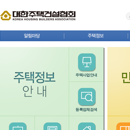
공지사항
주택뉴스
보도자료
주택사업 안내
홍보자료
연구원 Brief
회원사 동정
주택통계
주택사업안내
상생 협력 마당
주택등록업체 검색
분양정보
주택자료실
입주정보
등록업체검색